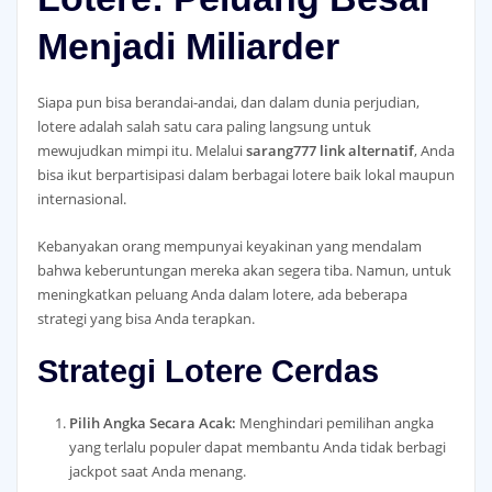
Menjadi Miliarder
Siapa pun bisa berandai-andai, dan dalam dunia perjudian,
lotere adalah salah satu cara paling langsung untuk
mewujudkan mimpi itu. Melalui
sarang777 link alternatif
, Anda
bisa ikut berpartisipasi dalam berbagai lotere baik lokal maupun
internasional.
Kebanyakan orang mempunyai keyakinan yang mendalam
bahwa keberuntungan mereka akan segera tiba. Namun, untuk
meningkatkan peluang Anda dalam lotere, ada beberapa
strategi yang bisa Anda terapkan.
Strategi Lotere Cerdas
Pilih Angka Secara Acak:
Menghindari pemilihan angka
yang terlalu populer dapat membantu Anda tidak berbagi
jackpot saat Anda menang.