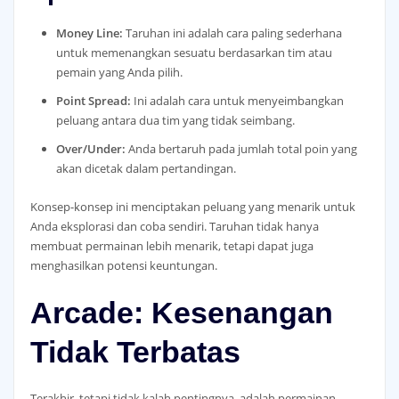
Money Line:
Taruhan ini adalah cara paling sederhana
untuk memenangkan sesuatu berdasarkan tim atau
pemain yang Anda pilih.
Point Spread:
Ini adalah cara untuk menyeimbangkan
peluang antara dua tim yang tidak seimbang.
Over/Under:
Anda bertaruh pada jumlah total poin yang
akan dicetak dalam pertandingan.
Konsep-konsep ini menciptakan peluang yang menarik untuk
Anda eksplorasi dan coba sendiri. Taruhan tidak hanya
membuat permainan lebih menarik, tetapi dapat juga
menghasilkan potensi keuntungan.
Arcade: Kesenangan
Tidak Terbatas
Terakhir, tetapi tidak kalah pentingnya, adalah permainan