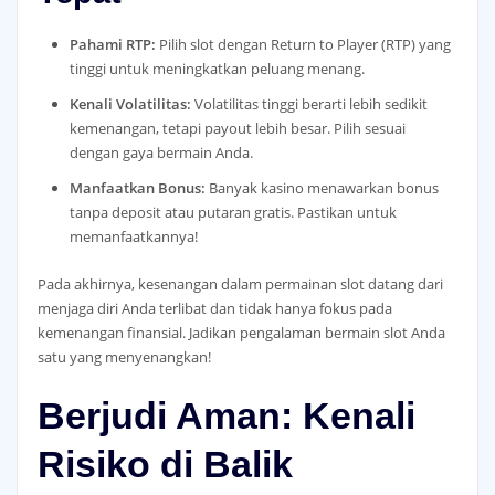
Pahami RTP:
Pilih slot dengan Return to Player (RTP) yang
tinggi untuk meningkatkan peluang menang.
Kenali Volatilitas:
Volatilitas tinggi berarti lebih sedikit
kemenangan, tetapi payout lebih besar. Pilih sesuai
dengan gaya bermain Anda.
Manfaatkan Bonus:
Banyak kasino menawarkan bonus
tanpa deposit atau putaran gratis. Pastikan untuk
memanfaatkannya!
Pada akhirnya, kesenangan dalam permainan slot datang dari
menjaga diri Anda terlibat dan tidak hanya fokus pada
kemenangan finansial. Jadikan pengalaman bermain slot Anda
satu yang menyenangkan!
Berjudi Aman: Kenali
Risiko di Balik