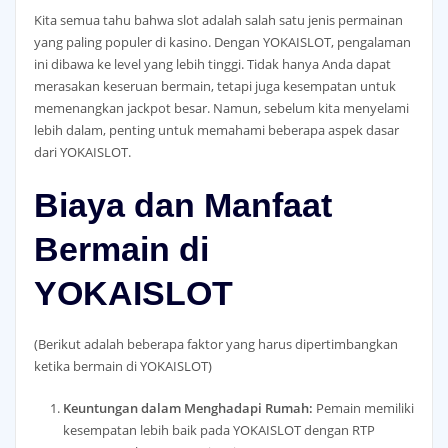
Kita semua tahu bahwa slot adalah salah satu jenis permainan
yang paling populer di kasino. Dengan YOKAISLOT, pengalaman
ini dibawa ke level yang lebih tinggi. Tidak hanya Anda dapat
merasakan keseruan bermain, tetapi juga kesempatan untuk
memenangkan jackpot besar. Namun, sebelum kita menyelami
lebih dalam, penting untuk memahami beberapa aspek dasar
dari YOKAISLOT.
Biaya dan Manfaat
Bermain di
YOKAISLOT
(Berikut adalah beberapa faktor yang harus dipertimbangkan
ketika bermain di YOKAISLOT)
Keuntungan dalam Menghadapi Rumah:
Pemain memiliki
kesempatan lebih baik pada YOKAISLOT dengan RTP