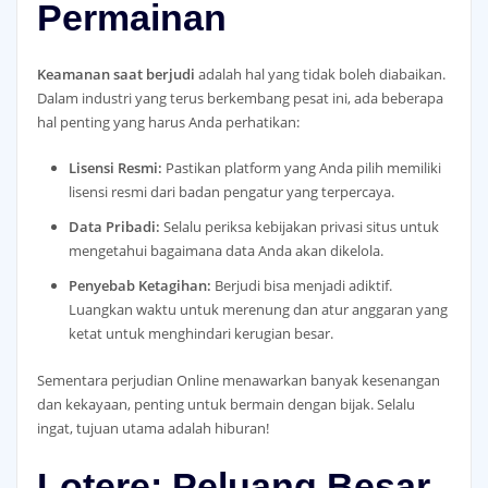
Permainan
Keamanan saat berjudi
adalah hal yang tidak boleh diabaikan.
Dalam industri yang terus berkembang pesat ini, ada beberapa
hal penting yang harus Anda perhatikan:
Lisensi Resmi:
Pastikan platform yang Anda pilih memiliki
lisensi resmi dari badan pengatur yang terpercaya.
Data Pribadi:
Selalu periksa kebijakan privasi situs untuk
mengetahui bagaimana data Anda akan dikelola.
Penyebab Ketagihan:
Berjudi bisa menjadi adiktif.
Luangkan waktu untuk merenung dan atur anggaran yang
ketat untuk menghindari kerugian besar.
Sementara perjudian Online menawarkan banyak kesenangan
dan kekayaan, penting untuk bermain dengan bijak. Selalu
ingat, tujuan utama adalah hiburan!
Lotere: Peluang Besar