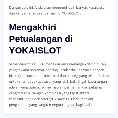
Dengan cara ini, Anda akan menemui lebih banyak kesuksesan
dan kenyamanan saat bermain di YOKAISLOT.
Mengakhiri
Petualangan di
YOKAISLOT
Sementara YOKAISLOT menawarkan kesenangan dan hiburan
yang tak ada habisnya, penting untuk selalu bermain dengan
bijak. Gunakan semua informasi dan strategi yang telah dibahas
untuk membuat keputusan yang lebih baik. Ingat, kesenangan
adalah yang utama, jadi nikmatilah permainan dan peluang
yang tersedia. Dengan kombinasi yang tepat antara
keberuntungan dan strategi, YOKAISLOT bisa menjadi
pengalaman yang sangat menguntungkan bagi Anda.