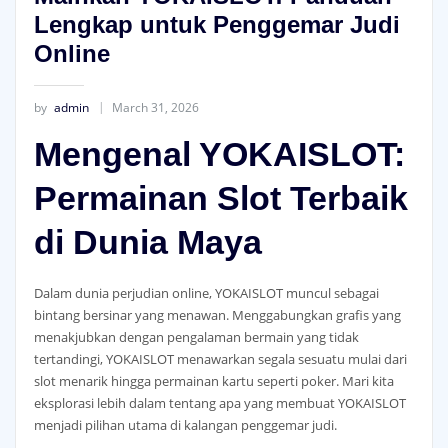
Lengkap untuk Penggemar Judi
Online
by
admin
March 31, 2026
Mengenal YOKAISLOT:
Permainan Slot Terbaik
di Dunia Maya
Dalam dunia perjudian online, YOKAISLOT muncul sebagai
bintang bersinar yang menawan. Menggabungkan grafis yang
menakjubkan dengan pengalaman bermain yang tidak
tertandingi, YOKAISLOT menawarkan segala sesuatu mulai dari
slot menarik hingga permainan kartu seperti poker. Mari kita
eksplorasi lebih dalam tentang apa yang membuat YOKAISLOT
menjadi pilihan utama di kalangan penggemar judi.