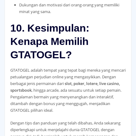
Dukungan dan motivasi dari orang-orang yang memiliki
minat yang sama.
10. Kesimpulan:
Kenapa Memilih
GTATOGEL?
GTATOGEL adalah tempat yang tepat bagi mereka yang mencari
petualangan perjudian online yang mengasyikkan. Dengan
berbagai jenis permainan dari
slot, poker, lotere, live casino,
sportsbook
, hingga arcade, ada sesuatu untuk setiap pemain.
Pengalaman bermain yang menyenangkan dan interaktif,
ditambah dengan bonus yang menggugah, menjadikan
GTATOGEL pilihan ideal.
Dengan tips dan panduan yang telah dibahas, Anda sekarang
diperlengkapi untuk menjelajahi dunia GTATOGEL dengan