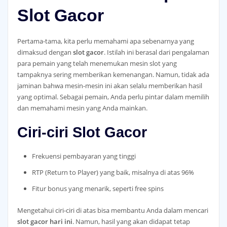
Slot Gacor
Pertama-tama, kita perlu memahami apa sebenarnya yang
dimaksud dengan
slot gacor
. Istilah ini berasal dari pengalaman
para pemain yang telah menemukan mesin slot yang
tampaknya sering memberikan kemenangan. Namun, tidak ada
jaminan bahwa mesin-mesin ini akan selalu memberikan hasil
yang optimal. Sebagai pemain, Anda perlu pintar dalam memilih
dan memahami mesin yang Anda mainkan.
Ciri-ciri Slot Gacor
Frekuensi pembayaran yang tinggi
RTP (Return to Player) yang baik, misalnya di atas 96%
Fitur bonus yang menarik, seperti free spins
Mengetahui ciri-ciri di atas bisa membantu Anda dalam mencari
slot gacor hari ini
. Namun, hasil yang akan didapat tetap