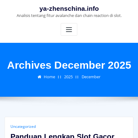
Skip
ya-zhenschina.info
to
Analisis tentang fitur avalanche dan chain reaction di slot.
content
Archives December 2025
Home
2025
December
Uncategorized
Panduan Lengkap Slot Gacor