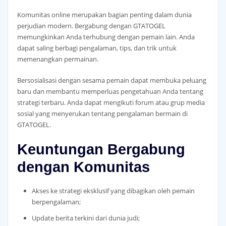
Komunitas online merupakan bagian penting dalam dunia
perjudian modern. Bergabung dengan GTATOGEL
memungkinkan Anda terhubung dengan pemain lain. Anda
dapat saling berbagi pengalaman, tips, dan trik untuk
memenangkan permainan.
Bersosialisasi dengan sesama pemain dapat membuka peluang
baru dan membantu memperluas pengetahuan Anda tentang
strategi terbaru. Anda dapat mengikuti forum atau grup media
sosial yang menyerukan tentang pengalaman bermain di
GTATOGEL.
Keuntungan Bergabung
dengan Komunitas
Akses ke strategi eksklusif yang dibagikan oleh pemain
berpengalaman;
Update berita terkini dari dunia judi;