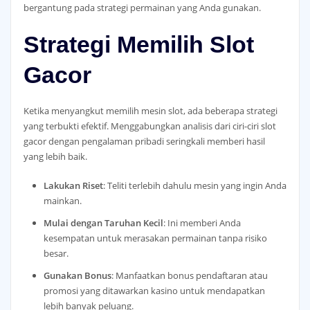
bergantung pada strategi permainan yang Anda gunakan.
Strategi Memilih Slot
Gacor
Ketika menyangkut memilih mesin slot, ada beberapa strategi
yang terbukti efektif. Menggabungkan analisis dari ciri-ciri slot
gacor dengan pengalaman pribadi seringkali memberi hasil
yang lebih baik.
Lakukan Riset
: Teliti terlebih dahulu mesin yang ingin Anda
mainkan.
Mulai dengan Taruhan Kecil
: Ini memberi Anda
kesempatan untuk merasakan permainan tanpa risiko
besar.
Gunakan Bonus
: Manfaatkan bonus pendaftaran atau
promosi yang ditawarkan kasino untuk mendapatkan
lebih banyak peluang.