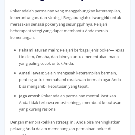
Poker adalah permainan yang menggabungkan keterampilan,
keberuntungan, dan strategi. Bergabunglah di
wangi4d
untuk
merasakan sensasi poker yang sesungguhnya. Pelajari
beberapa strategi yang dapat membantu Anda meraih
kemenangan:
Pahami aturan main:
Pelajari berbagai jenis poker—Texas
Hold’em, Omaha, dan lainnya untuk menentukan mana
yang paling cocok untuk Anda.
Amati lawan:
Selain mengasah keterampilan bermain,
penting untuk memahami cara lawan bermain agar Anda
bisa mengambil keputusan yang tepat.
Jaga emosi:
Poker adalah permainan mental. Pastikan
Anda tidak terbawa emosi sehingga membuat keputusan
yang kurang rasional.
Dengan mempraktekkan strategi ini, Anda bisa meningkatkan
peluang Anda dalam memenangkan permainan poker di