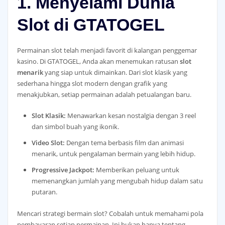
1. Menyelami Dunia
Slot di GTATOGEL
Permainan slot telah menjadi favorit di kalangan penggemar
kasino. Di GTATOGEL, Anda akan menemukan ratusan
slot
menarik
yang siap untuk dimainkan. Dari slot klasik yang
sederhana hingga slot modern dengan grafik yang
menakjubkan, setiap permainan adalah petualangan baru.
Slot Klasik:
Menawarkan kesan nostalgia dengan 3 reel
dan simbol buah yang ikonik.
Video Slot:
Dengan tema berbasis film dan animasi
menarik, untuk pengalaman bermain yang lebih hidup.
Progressive Jackpot:
Memberikan peluang untuk
memenangkan jumlah yang mengubah hidup dalam satu
putaran.
Mencari strategi bermain slot? Cobalah untuk memahami pola
pembayaran setiap permainan. Ini bukan hanya tentang