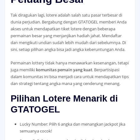
Tak diragukan lagi, lotere adalah salah satu pasar terbesar di
dunia perjudian. Bergabung dengan GTATOGEL memberi Anda
akses untuk mendapatkan tiket lotere dengan beberapa
permainan besar yang menjanjikan hadiah jahat. Mendaftar
dan mengikuti undian sudah lebih mudah dari sebelumnya. Di
sini, setiap pilihan angka bisa jadi angka keberuntungan Anda.
Permainan lottery tidak hanya menawarkan kesenangan, tetapi
juga memiliki
komunitas pemain yang kuat
. Berpartisipasi
dalam komunitas ini bisa menjadi cara untuk mendapatkan tips
dan strategi tentang angka mana yang cenderung menang.
Pilihan Lotere Menarik di
GTATOGEL
Lucky Number: Pilih 6 angka dan menangkan jackpot jika
semuanya cocok!