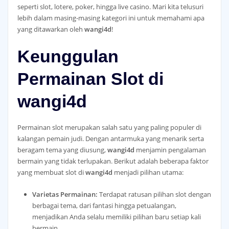
seperti slot, lotere, poker, hingga live casino. Mari kita telusuri
lebih dalam masing-masing kategori ini untuk memahami apa
yang ditawarkan oleh
wangi4d
!
Keunggulan
Permainan Slot di
wangi4d
Permainan slot merupakan salah satu yang paling populer di
kalangan pemain judi. Dengan antarmuka yang menarik serta
beragam tema yang diusung,
wangi4d
menjamin pengalaman
bermain yang tidak terlupakan. Berikut adalah beberapa faktor
yang membuat slot di
wangi4d
menjadi pilihan utama:
Varietas Permainan:
Terdapat ratusan pilihan slot dengan
berbagai tema, dari fantasi hingga petualangan,
menjadikan Anda selalu memiliki pilihan baru setiap kali
bermain.