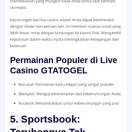
mendebarkan yang mungkin tidak Anda temui saat bermain
otomatis.
Keuntungan dari live casino adalah Anda dapat berinteraksi
dengan dealer dan pemain lain. Ini memberi nuansa sosial yang
lebih besar, mirip dengan kunjungan ke kasino fisik. Mengambil
keputusan dalam waktu nyata meningkatkan ketegangan dan
keseruan.
Permainan Populer di Live
Casino GTATOGEL
Baccarat: Permainan kartu elegan yang sangat populer.
Blackjack: Menguji keterampilan dan keberuntungan Anda.
Roulette: Menambahkan unsur keberuntungan yang pas!
5. Sportsbook:
Taruhannya Tak