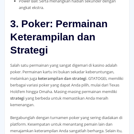
Power Ball: Serta menangkan hadiah sekunder dengan
angkat ekstra.
3. Poker: Permainan
Keterampilan dan
Strategi
Salah satu permainan yang sangat digemari di kasino adalah
poker. Permainan kartu ini bukan sekadar keberuntungan,
melainkan juga
keterampilan dan strategi
. GTATOGEL memiliki
berbagai variasi poker yang dapat Anda pilih, mulai dari Texas
Hold’em hingga Omaha. Masing-masing permainan memiliki
strategi
yang berbeda untuk memastikan Anda meraih
kemenangan.
Bergabunglah dengan turnamen poker yang sering diadakan di
platform. Kesempatan untuk menantang pemain lain dan
menajamkan keterampilan Anda sangatlah berharga. Selain itu,