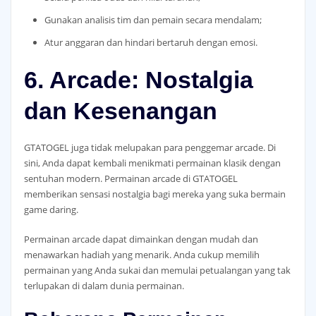
Gunakan analisis tim dan pemain secara mendalam;
Atur anggaran dan hindari bertaruh dengan emosi.
6. Arcade: Nostalgia
dan Kesenangan
GTATOGEL juga tidak melupakan para penggemar arcade. Di
sini, Anda dapat kembali menikmati permainan klasik dengan
sentuhan modern. Permainan arcade di GTATOGEL
memberikan sensasi nostalgia bagi mereka yang suka bermain
game daring.
Permainan arcade dapat dimainkan dengan mudah dan
menawarkan hadiah yang menarik. Anda cukup memilih
permainan yang Anda sukai dan memulai petualangan yang tak
terlupakan di dalam dunia permainan.