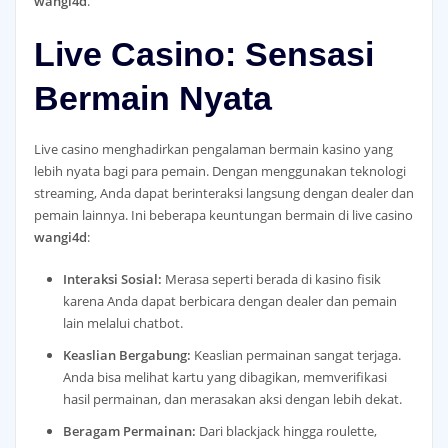
wangi4d
.
Live Casino: Sensasi
Bermain Nyata
Live casino menghadirkan pengalaman bermain kasino yang
lebih nyata bagi para pemain. Dengan menggunakan teknologi
streaming, Anda dapat berinteraksi langsung dengan dealer dan
pemain lainnya. Ini beberapa keuntungan bermain di live casino
wangi4d
:
Interaksi Sosial:
Merasa seperti berada di kasino fisik
karena Anda dapat berbicara dengan dealer dan pemain
lain melalui chatbot.
Keaslian Bergabung:
Keaslian permainan sangat terjaga.
Anda bisa melihat kartu yang dibagikan, memverifikasi
hasil permainan, dan merasakan aksi dengan lebih dekat.
Beragam Permainan:
Dari blackjack hingga roulette,