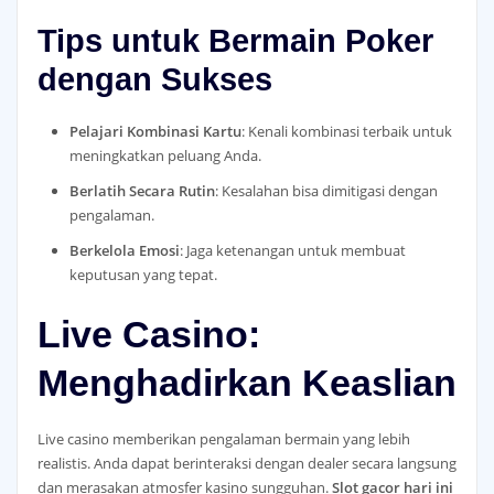
Tips untuk Bermain Poker
dengan Sukses
Pelajari Kombinasi Kartu
: Kenali kombinasi terbaik untuk
meningkatkan peluang Anda.
Berlatih Secara Rutin
: Kesalahan bisa dimitigasi dengan
pengalaman.
Berkelola Emosi
: Jaga ketenangan untuk membuat
keputusan yang tepat.
Live Casino:
Menghadirkan Keaslian
Live casino memberikan pengalaman bermain yang lebih
realistis. Anda dapat berinteraksi dengan dealer secara langsung
dan merasakan atmosfer kasino sungguhan.
Slot gacor hari ini