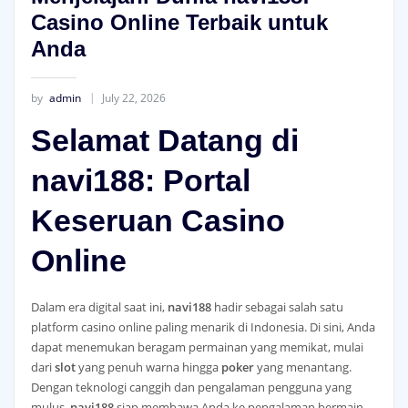
Casino Online Terbaik untuk
Anda
by
admin
July 22, 2026
Selamat Datang di
navi188: Portal
Keseruan Casino
Online
Dalam era digital saat ini,
navi188
hadir sebagai salah satu
platform casino online paling menarik di Indonesia. Di sini, Anda
dapat menemukan beragam permainan yang memikat, mulai
dari
slot
yang penuh warna hingga
poker
yang menantang.
Dengan teknologi canggih dan pengalaman pengguna yang
mulus,
navi188
siap membawa Anda ke pengalaman bermain