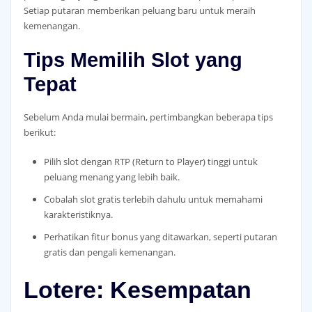
Setiap putaran memberikan peluang baru untuk meraih
kemenangan.
Tips Memilih Slot yang
Tepat
Sebelum Anda mulai bermain, pertimbangkan beberapa tips
berikut:
Pilih slot dengan RTP (Return to Player) tinggi untuk
peluang menang yang lebih baik.
Cobalah slot gratis terlebih dahulu untuk memahami
karakteristiknya.
Perhatikan fitur bonus yang ditawarkan, seperti putaran
gratis dan pengali kemenangan.
Lotere: Kesempatan