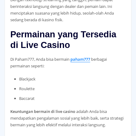
berinteraksi langsung dengan dealer dan pemain lain. Ini
menciptakan suasana yang lebih hidup, seolah-olah Anda
sedang berada di kasino fisik.
Permainan yang Tersedia
di Live Casino
Di Paham777, Anda bisa bermain
paham777
berbagai
permainan seperti:
Blackjack
Roulette
Baccarat
Keuntungan bermain di live casino
adalah Anda bisa
mendapatkan pengalaman sosial yang lebih baik, serta strategi
bermain yang lebih efektif melalui interaksi langsung.