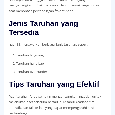
menyenangkan untuk merasakan lebih banyak kegembiraan
saat menonton pertandingan favorit Anda.
Jenis Taruhan yang
Tersedia
navi188 menawarkan berbagai jenis taruhan, seperti:
Taruhan langsung
Taruhan handicap
Taruhan over/under
Tips Taruhan yang Efektif
Agar taruhan Anda semakin menguntungkan, ingatlah untuk
melakukan riset sebelum bertaruh. Ketahui keadaan tim,
statistik, dan faktor lain yang dapat mempengaruhi hasil
pertandingan.