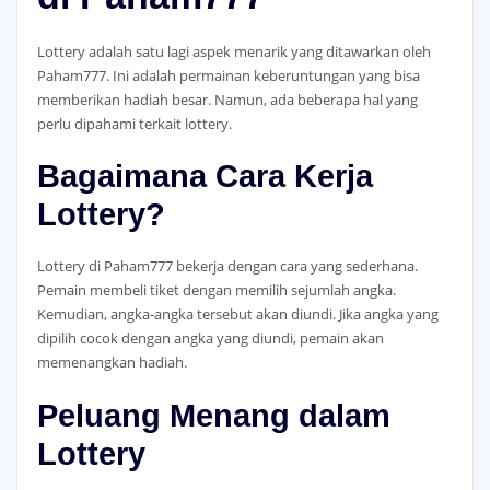
Lottery adalah satu lagi aspek menarik yang ditawarkan oleh
Paham777. Ini adalah permainan keberuntungan yang bisa
memberikan hadiah besar. Namun, ada beberapa hal yang
perlu dipahami terkait lottery.
Bagaimana Cara Kerja
Lottery?
Lottery di Paham777 bekerja dengan cara yang sederhana.
Pemain membeli tiket dengan memilih sejumlah angka.
Kemudian, angka-angka tersebut akan diundi. Jika angka yang
dipilih cocok dengan angka yang diundi, pemain akan
memenangkan hadiah.
Peluang Menang dalam
Lottery