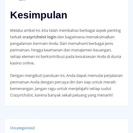
Kesimpulan
Melalui artikel ini, kita telah membahas berbagai aspek penting
terkait
crazyrichslot login
dan bagaimana memaksimalkan
pengalaman bermain Anda. Dari memahami berbagai jenis
permainan, hingga keamanan dan manajemen keuangan,
setiap elemen ini berkontribusi pada kesuksesan Anda di dunia
kasino online.
Dengan mengikuti panduan ini, Anda dapat memulai perjalanan
permainan Anda dengan percaya diri dan siap untuk meraih
kemenangan. Jangan ragu untuk menjelajahi setiap sudut
Crazyrichslot, karena banyak sekali peluang yang menanti!
Uncategorized