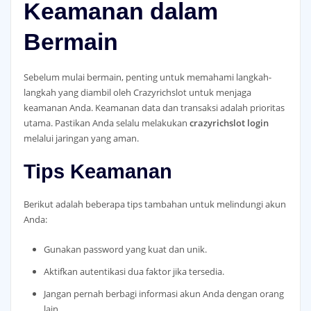
Keamanan dalam
Bermain
Sebelum mulai bermain, penting untuk memahami langkah-
langkah yang diambil oleh Crazyrichslot untuk menjaga
keamanan Anda. Keamanan data dan transaksi adalah prioritas
utama. Pastikan Anda selalu melakukan
crazyrichslot login
melalui jaringan yang aman.
Tips Keamanan
Berikut adalah beberapa tips tambahan untuk melindungi akun
Anda:
Gunakan password yang kuat dan unik.
Aktifkan autentikasi dua faktor jika tersedia.
Jangan pernah berbagi informasi akun Anda dengan orang
lain.