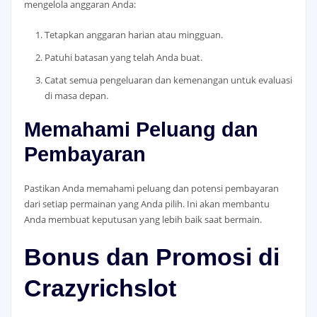
mengelola anggaran Anda:
Tetapkan anggaran harian atau mingguan.
Patuhi batasan yang telah Anda buat.
Catat semua pengeluaran dan kemenangan untuk evaluasi
di masa depan.
Memahami Peluang dan
Pembayaran
Pastikan Anda memahami peluang dan potensi pembayaran
dari setiap permainan yang Anda pilih. Ini akan membantu
Anda membuat keputusan yang lebih baik saat bermain.
Bonus dan Promosi di
Crazyrichslot