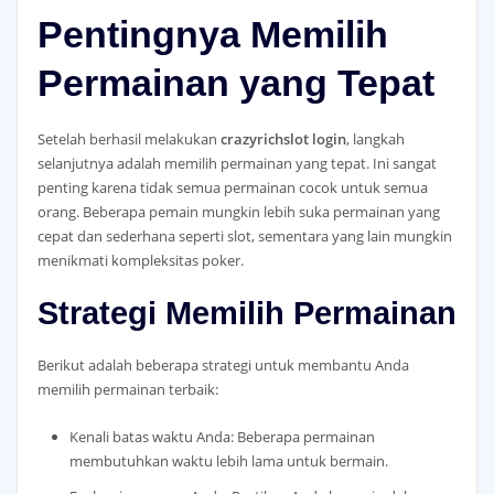
Pentingnya Memilih
Permainan yang Tepat
Setelah berhasil melakukan
crazyrichslot login
, langkah
selanjutnya adalah memilih permainan yang tepat. Ini sangat
penting karena tidak semua permainan cocok untuk semua
orang. Beberapa pemain mungkin lebih suka permainan yang
cepat dan sederhana seperti slot, sementara yang lain mungkin
menikmati kompleksitas poker.
Strategi Memilih Permainan
Berikut adalah beberapa strategi untuk membantu Anda
memilih permainan terbaik:
Kenali batas waktu Anda: Beberapa permainan
membutuhkan waktu lebih lama untuk bermain.