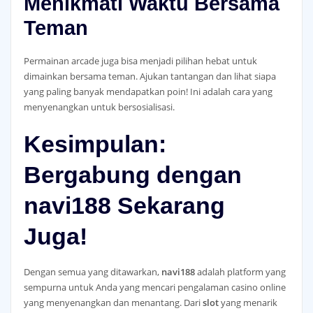
Menikmati Waktu Bersama
Teman
Permainan arcade juga bisa menjadi pilihan hebat untuk
dimainkan bersama teman. Ajukan tantangan dan lihat siapa
yang paling banyak mendapatkan poin! Ini adalah cara yang
menyenangkan untuk bersosialisasi.
Kesimpulan:
Bergabung dengan
navi188 Sekarang
Juga!
Dengan semua yang ditawarkan,
navi188
adalah platform yang
sempurna untuk Anda yang mencari pengalaman casino online
yang menyenangkan dan menantang. Dari
slot
yang menarik