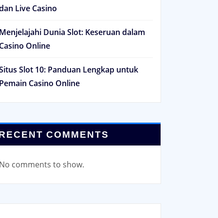
dan Live Casino
Menjelajahi Dunia Slot: Keseruan dalam
Casino Online
Situs Slot 10: Panduan Lengkap untuk
Pemain Casino Online
RECENT COMMENTS
No comments to show.