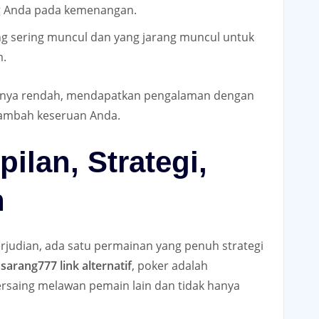
g Anda pada kemenangan.
ng sering muncul dan yang jarang muncul untuk
m.
nya rendah, mendapatkan pengalaman dengan
ambah keseruan Anda.
ilan, Strategi,
n
erjudian, ada satu permainan yang penuh strategi
s
sarang777 link alternatif
, poker adalah
saing melawan pemain lain dan tidak hanya