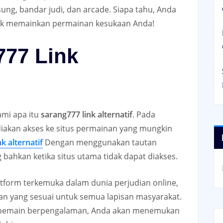
gsung, bandar judi, dan arcade. Siapa tahu, Anda
k memainkan permainan kesukaan Anda!
777 Link
ami apa itu
sarang777 link alternatif
. Pada
diakan akses ke situs permainan yang mungkin
k alternatif
Dengan menggunakan tautan
 bahkan ketika situs utama tidak dapat diakses.
atform terkemuka dalam dunia perjudian online,
 yang sesuai untuk semua lapisan masyarakat.
u pemain berpengalaman, Anda akan menemukan