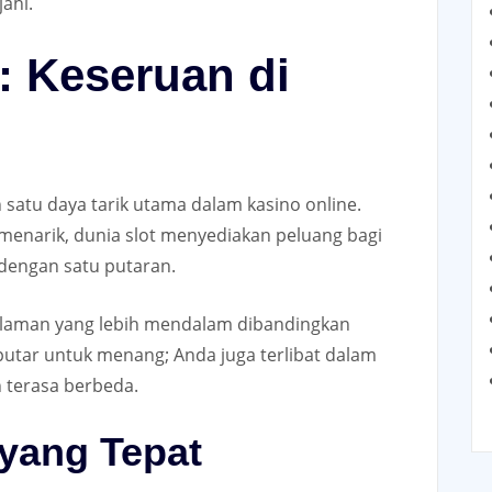
ahi.
: Keseruan di
 satu daya tarik utama dalam kasino online.
enarik, dunia slot menyediakan peluang bagi
dengan satu putaran.
alaman yang lebih mendalam dibandingkan
rputar untuk menang; Anda juga terlibat dalam
 terasa berbeda.
 yang Tepat