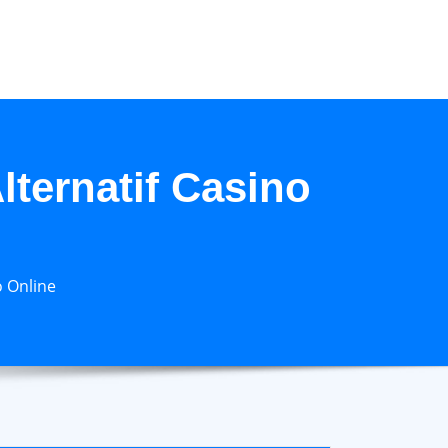
lternatif Casino
o Online