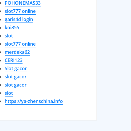
POHONEMAS33
slot777 online
garis4d login
koi855
slot
slot777 online
merdeka62
CERI123
Slot gacor
slot gacor
slot gacor
slot
https://ya-zhenschina.info