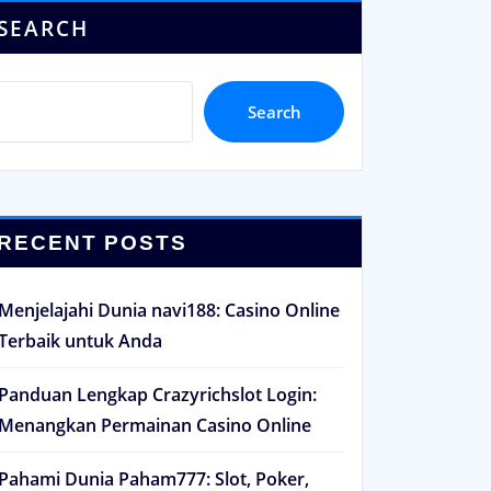
SEARCH
Search
RECENT POSTS
Menjelajahi Dunia navi188: Casino Online
Terbaik untuk Anda
Panduan Lengkap Crazyrichslot Login:
Menangkan Permainan Casino Online
Pahami Dunia Paham777: Slot, Poker,