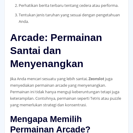
Perhatikan berita terbaru tentang cedera atau performa.
Tentukan jenis taruhan yang sesuai dengan pengetahuan
Anda.
Arcade: Permainan
Santai dan
Menyenangkan
Jika Anda mencari sesuatu yang lebih santai,
Zeonslot
juga
menyediakan permainan arcade yang menyenangkan.
Permainan ini tidak hanya menguji keberuntungan tetapi juga
keterampilan. Contohnya, permainan seperti Tetris atau puzzle
yang memerlukan strategi dan konsentrasi.
Mengapa Memilih
Permainan Arcade?