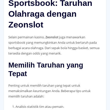
Sportsbook: Taruhan
Olahraga dengan
Zeonslot
Selain permainan kasino,
Zeonslot
juga menawarkan
sportsbook yang memungkinkan Anda untuk bertaruh pada
berbagai acara olahraga. Dari sepak bola hingga basket, semua
tersedia dengan odds yang menarik.
Memilih Taruhan yang
Tepat
Penting untuk memilih taruhan yang tepat untuk
memaksimalkan keuntungan Anda. Beberapa tips untuk
memilih taruhan adalah:
Analisis statistik tim atau pemain.