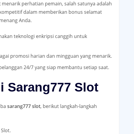
t
menarik perhatian pemain, salah satunya adalah
kompetitif dalam memberikan bonus selamat
 menang Anda.
kan teknologi enkripsi canggih untuk
gai promosi harian dan mingguan yang menarik.
elanggan 24/7 yang siap membantu setiap saat.
i Sarang777 Slot
oba
sarang777 slot
, berikut langkah-langkah
Slot.