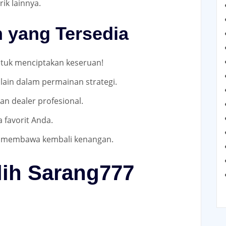
ik lainnya.
 yang Tersedia
tuk menciptakan keseruan!
ain dalam permainan strategi.
an dealer profesional.
 favorit Anda.
g membawa kembali kenangan.
ih Sarang777