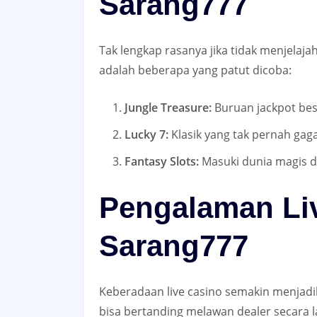
Sarang777
Tak lengkap rasanya jika tidak menjelajah
adalah beberapa yang patut dicoba:
Jungle Treasure:
Buruan jackpot besa
Lucky 7:
Klasik yang tak pernah gaga
Fantasy Slots:
Masuki dunia magis d
Pengalaman Liv
Sarang777
Keberadaan live casino semakin menjad
bisa bertanding melawan dealer secara l