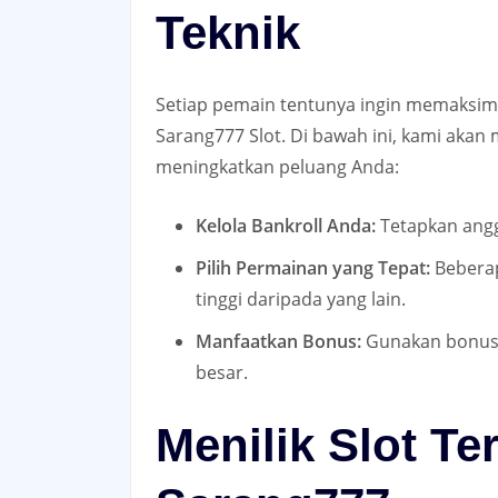
Teknik
Setiap pemain tentunya ingin memaksim
Sarang777 Slot. Di bawah ini, kami aka
meningkatkan peluang Anda:
Kelola Bankroll Anda:
Tetapkan angg
Pilih Permainan yang Tepat:
Beberapa
tinggi daripada yang lain.
Manfaatkan Bonus:
Gunakan bonus 
besar.
Menilik Slot Te