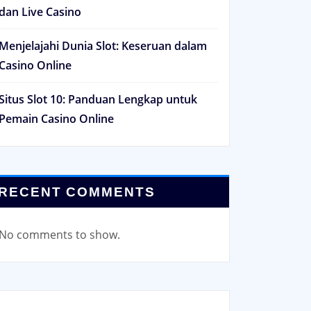
dan Live Casino
Menjelajahi Dunia Slot: Keseruan dalam
Casino Online
Situs Slot 10: Panduan Lengkap untuk
Pemain Casino Online
RECENT COMMENTS
No comments to show.