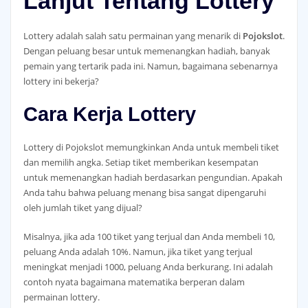
Lanjut Tentang Lottery
Lottery adalah salah satu permainan yang menarik di
Pojokslot
.
Dengan peluang besar untuk memenangkan hadiah, banyak
pemain yang tertarik pada ini. Namun, bagaimana sebenarnya
lottery ini bekerja?
Cara Kerja Lottery
Lottery di Pojokslot memungkinkan Anda untuk membeli tiket
dan memilih angka. Setiap tiket memberikan kesempatan
untuk memenangkan hadiah berdasarkan pengundian. Apakah
Anda tahu bahwa peluang menang bisa sangat dipengaruhi
oleh jumlah tiket yang dijual?
Misalnya, jika ada 100 tiket yang terjual dan Anda membeli 10,
peluang Anda adalah 10%. Namun, jika tiket yang terjual
meningkat menjadi 1000, peluang Anda berkurang. Ini adalah
contoh nyata bagaimana matematika berperan dalam
permainan lottery.