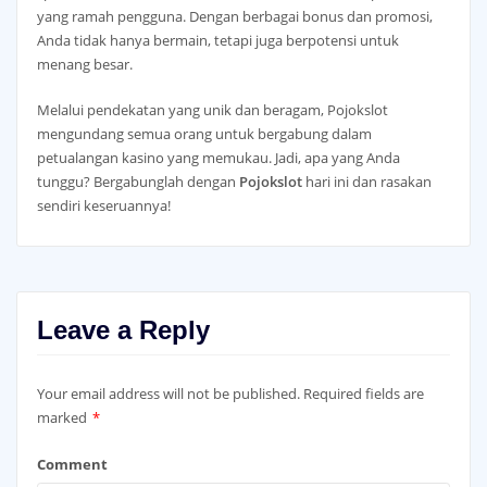
yang ramah pengguna. Dengan berbagai bonus dan promosi,
Anda tidak hanya bermain, tetapi juga berpotensi untuk
menang besar.
Melalui pendekatan yang unik dan beragam, Pojokslot
mengundang semua orang untuk bergabung dalam
petualangan kasino yang memukau. Jadi, apa yang Anda
tunggu? Bergabunglah dengan
Pojokslot
hari ini dan rasakan
sendiri keseruannya!
Leave a Reply
Your email address will not be published.
Required fields are
marked
*
Comment