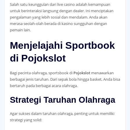
Salah satu keunggulan dari live casino adalah kemampuan
untuk berinteraksi langsung dengan dealer. Ini menciptakan
pengalaman yang lebih sosial dan mendalam. Anda akan
merasa seolah-olah berada di kasino sungguhan dengan
pemain lain.
Menjelajahi Sportbook
di Pojokslot
Bagi pecinta olahraga, sportsbook di
Pojokslot
menawarkan
berbagai jenis taruhan. Dari sepak bola hingga basket, Anda bisa
bertaruh pada berbagai acara olahraga.
Strategi Taruhan Olahraga
Agar sukses dalam taruhan olahraga, penting untuk memiliki
strategi yang solid: