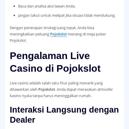
Baca dan analisa aksi lawan Anda.
Jangan takut untuk melipat jika situasi tidak mendukung.
Dengan penerapan strategi yang tepat, Anda bisa
meningkatkan peluang
Pojokslot
menang di meja poker
Pojokslot.
Pengalaman Live
Casino di Pojokslot
Live casino adalah salah satu fitur paling menarik yang
ditawarkan oleh
Pojokslot
. Anda dapat merasakan atmosfer
kasino nyata tanpa harus meninggalkan rumah.
Interaksi Langsung dengan
Dealer