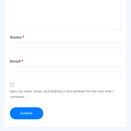
Name
*
Email
*
Save my name, email, and website in this browser for the next time I
comment.