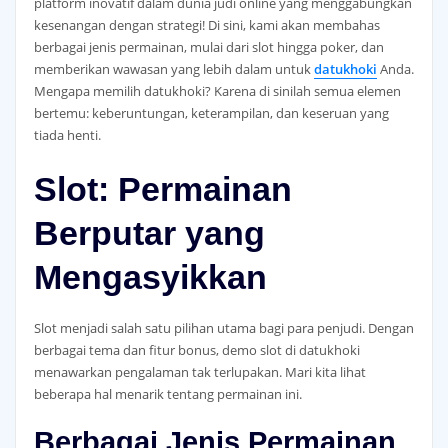
platform inovatif dalam dunia judi online yang menggabungkan
kesenangan dengan strategi! Di sini, kami akan membahas
berbagai jenis permainan, mulai dari slot hingga poker, dan
memberikan wawasan yang lebih dalam untuk
datukhoki
Anda.
Mengapa memilih datukhoki? Karena di sinilah semua elemen
bertemu: keberuntungan, keterampilan, dan keseruan yang
tiada henti.
Slot: Permainan
Berputar yang
Mengasyikkan
Slot menjadi salah satu pilihan utama bagi para penjudi. Dengan
berbagai tema dan fitur bonus, demo slot di datukhoki
menawarkan pengalaman tak terlupakan. Mari kita lihat
beberapa hal menarik tentang permainan ini.
Berbagai Jenis Permainan