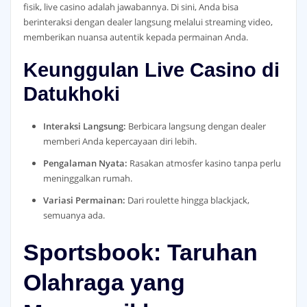
fisik, live casino adalah jawabannya. Di sini, Anda bisa
berinteraksi dengan dealer langsung melalui streaming video,
memberikan nuansa autentik kepada permainan Anda.
Keunggulan Live Casino di
Datukhoki
Interaksi Langsung:
Berbicara langsung dengan dealer
memberi Anda kepercayaan diri lebih.
Pengalaman Nyata:
Rasakan atmosfer kasino tanpa perlu
meninggalkan rumah.
Variasi Permainan:
Dari roulette hingga blackjack,
semuanya ada.
Sportsbook: Taruhan
Olahraga yang