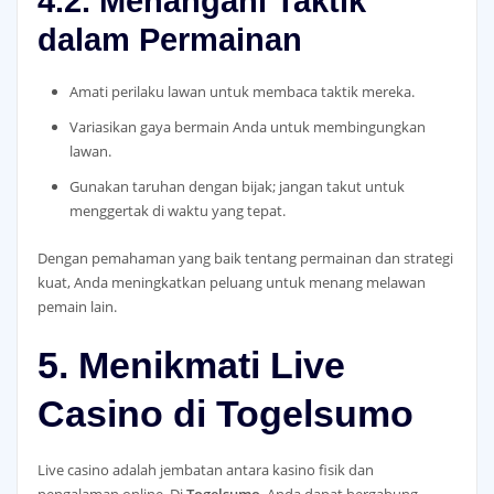
4.2. Menangani Taktik
dalam Permainan
Amati perilaku lawan untuk membaca taktik mereka.
Variasikan gaya bermain Anda untuk membingungkan
lawan.
Gunakan taruhan dengan bijak; jangan takut untuk
menggertak di waktu yang tepat.
Dengan pemahaman yang baik tentang permainan dan strategi
kuat, Anda meningkatkan peluang untuk menang melawan
pemain lain.
5. Menikmati Live
Casino di Togelsumo
Live casino adalah jembatan antara kasino fisik dan