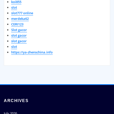
koi855
slot
slot777 online
merdeka62
CERI123
Slot gacor
slot gacor
slot gacor
slot
https://ya-zhenschina.info
ARCHIVES
July 2026