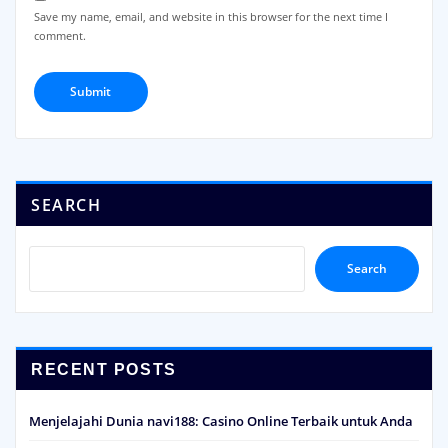
Save my name, email, and website in this browser for the next time I
comment.
SEARCH
Search
RECENT POSTS
Menjelajahi Dunia navi188: Casino Online Terbaik untuk Anda