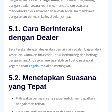
pengalaman online. Di
Togelsumo
, Anda dapat bergabung
dengan dealer secara real-time, menciptakan suasana
mendebarkan di kenyamanan rumah Anda. Ini membawa
pengalaman bermain ke level selanjutnya.
5.1. Cara Berinteraksi
dengan Dealer
Berinteraksi dengan dealer dan pemain lain adalah bagian dari
keseruan. Gunakan fitur chat untuk berbincang dan berbagi
pengalaman. Anda akan merasa lebih terlibat dan tingkat
kegembiraan
Togelsumo
akan meningkat.
5.2. Menetapkan Suasana
yang Tepat
Pilih waktu bermain yang sesuai untuk mendapatkan
pengalaman terbaik.
Ciptakan lingkungan nyaman di rumah, seperti