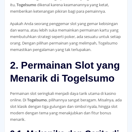
itu,
Togelsumo
dikenal karena keamanannya yang ketat,
memberikan ketenangan pikiran bagi para pemainnya.
Apakah Anda seorang penggemar slot yang gemar kebisingan
dan warna, atau lebih suka memainkan permainan kartu yang
membutuhkan strategi seperti poker, ada sesuatu untuk setiap
orang. Dengan pilihan permainan yang melimpah, Togelsumo
memastikan pengalaman yang tak terlupakan.
2. Permainan Slot yang
Menarik di Togelsumo
Permainan slot seringkali menjadi daya tarik utama di kasino
online. Di
Togelsumo
, pilihannya sangat beragam. Misalnya, ada
slot klasik dengan tiga gulungan dan simbol nyala, hingga slot
modern dengan tema yang menakjubkan dan fitur bonus
menarik.