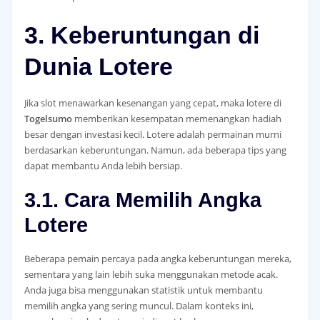
3. Keberuntungan di
Dunia Lotere
Jika slot menawarkan kesenangan yang cepat, maka lotere di
Togelsumo
memberikan kesempatan memenangkan hadiah
besar dengan investasi kecil. Lotere adalah permainan murni
berdasarkan keberuntungan. Namun, ada beberapa tips yang
dapat membantu Anda lebih bersiap.
3.1. Cara Memilih Angka
Lotere
Beberapa pemain percaya pada angka keberuntungan mereka,
sementara yang lain lebih suka menggunakan metode acak.
Anda juga bisa menggunakan statistik untuk membantu
memilih angka yang sering muncul. Dalam konteks ini,