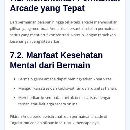
Arcade yang Tepat
Dari permainan balapan hingga teka-teki, arcade menyediakan
pilihan yang membuat Anda bisa bersantai setelah permainan
serius yang menuntut konsentrasi. Namun, jangan remehkan
kesenangan yang ditawarkan.
7.2. Manfaat Kesehatan
Mental dari Bermain
Bermain game arcade dapat meningkatkan kreativitas.
Menjauhkan stres dan kekhawatiran dari rutinitas harian.
Memberikan kesempatan untuk bersosialisasi dengan
teman atau keluarga secara online.
Pikiran Anda perlu beristirahat, dan permainan arcade di
Togelsumo
adalah pilihan ideal untuk mencapainya.