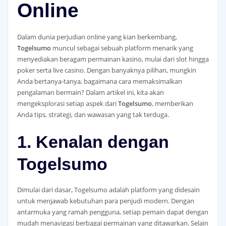
Online
Dalam dunia perjudian online yang kian berkembang,
Togelsumo
muncul sebagai sebuah platform menarik yang
menyediakan beragam permainan kasino, mulai dari slot hingga
poker serta live casino. Dengan banyaknya pilihan, mungkin
Anda bertanya-tanya, bagaimana cara memaksimalkan
pengalaman bermain? Dalam artikel ini, kita akan
mengeksplorasi setiap aspek dari
Togelsumo
, memberikan
Anda tips, strategi, dan wawasan yang tak terduga.
1. Kenalan dengan
Togelsumo
Dimulai dari dasar, Togelsumo adalah platform yang didesain
untuk menjawab kebutuhan para penjudi modern. Dengan
antarmuka yang ramah pengguna, setiap pemain dapat dengan
mudah menavigasi berbagai permainan yang ditawarkan. Selain