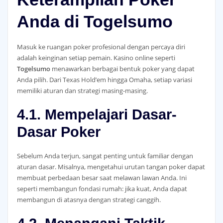
Anda di Togelsumo
Masuk ke ruangan poker profesional dengan percaya diri
adalah keinginan setiap pemain. Kasino online seperti
Togelsumo
menawarkan berbagai bentuk poker yang dapat
Anda pilih. Dari Texas Hold’em hingga Omaha, setiap variasi
memiliki aturan dan strategi masing-masing.
4.1. Mempelajari Dasar-
Dasar Poker
Sebelum Anda terjun, sangat penting untuk familiar dengan
aturan dasar. Misalnya, mengetahui urutan tangan poker dapat
membuat perbedaan besar saat melawan lawan Anda. Ini
seperti membangun fondasi rumah: jika kuat, Anda dapat
membangun di atasnya dengan strategi canggih.