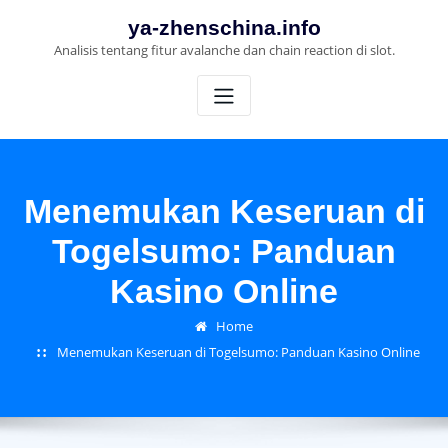
Skip
ya-zhenschina.info
to
Analisis tentang fitur avalanche dan chain reaction di slot.
content
Menemukan Keseruan di
Togelsumo: Panduan
Kasino Online
Home
Menemukan Keseruan di Togelsumo: Panduan Kasino Online