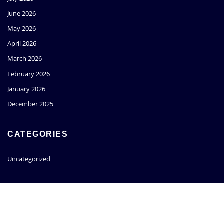
June 2026
May 2026
April 2026
March 2026
February 2026
January 2026
December 2025
CATEGORIES
Uncategorized
Copyright © 2025 | Powered by
WordPress
|
ArileWP theme by
ThemeArile