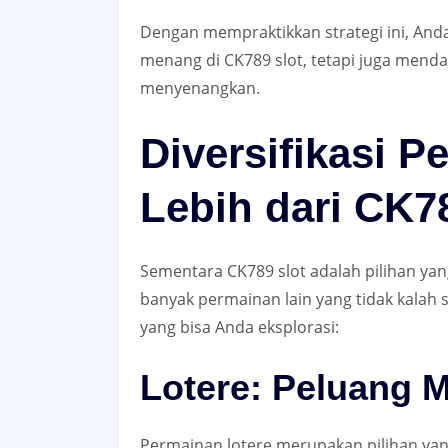
Dengan mempraktikkan strategi ini, And
menang di CK789 slot, tetapi juga mend
menyenangkan.
Diversifikasi 
Lebih dari CK7
Sementara CK789 slot adalah pilihan ya
banyak permainan lain yang tidak kalah s
yang bisa Anda eksplorasi:
Lotere: Peluang 
Permainan lotere merupakan pilihan ya