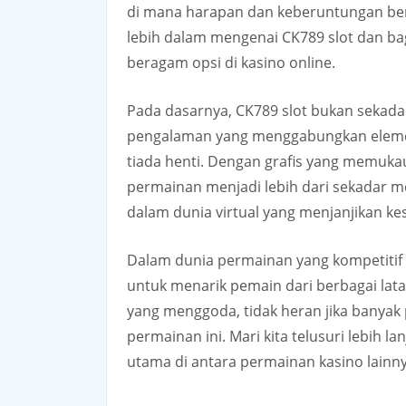
di mana harapan dan keberuntungan bersa
lebih dalam mengenai CK789 slot dan ba
beragam opsi di kasino online.
Pada dasarnya, CK789 slot bukan sekada
pengalaman yang menggabungkan elemen
tiada henti. Dengan grafis yang memukau
permainan menjadi lebih dari sekadar me
dalam dunia virtual yang menjanjikan k
Dalam dunia permainan yang kompetitif
untuk menarik pemain dari berbagai latar
yang menggoda, tidak heran jika banyak 
permainan ini. Mari kita telusuri lebih l
utama di antara permainan kasino lainny