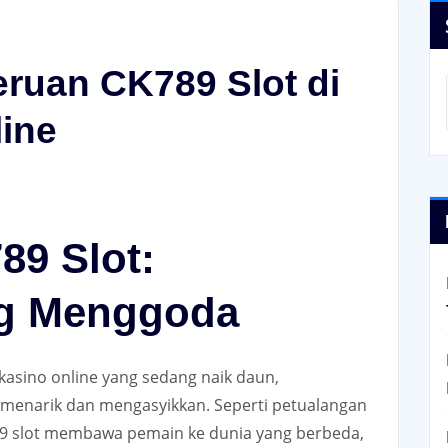
uan CK789 Slot di
ine
9 Slot:
ng Menggoda
kasino online yang sedang naik daun,
enarik dan mengasyikkan. Seperti petualangan
89 slot membawa pemain ke dunia yang berbeda,