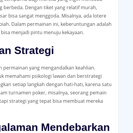
berbeda. Dengan tiket yang relatif murah,
ar bisa sangat menggoda. Misalnya, ada lotere
upiah. Dalam permainan ini, keberuntungan adalah
li bisa menjadi pintu menuju kekayaan.
an Strategi
ah permainan yang mengandalkan keahlian.
k memahami psikologi lawan dan berstrategi
kan setiap langkah dengan hati-hati, karena satu
lam turnamen poker, misalnya, seorang pemain
tapi strategi yang tepat bisa membuat mereka
ngalaman Mendebarkan