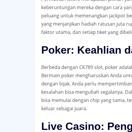
keberuntungan mereka dengan cara yang 
peluang untuk memenangkan jackpot bes
yang menjanjikan hadiah ratusan juta r
faktor utama, dan setiap tiket yang dibe
Poker: Keahlian d
Berbeda dengan CK789 slot, poker adal
Bermain poker mengharuskan Anda untu
dengan bijak. Anda perlu mempertimbang
kesalahan bisa mengubah segalanya. Da
bisa memulai dengan chip yang sama, te
keluar sebagai juara.
Live Casino: Pe