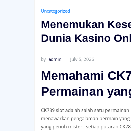
Uncategorized
Menemukan Keser
Dunia Kasino Onl
by
admin
July 5, 2026
Memahami CK78
Permainan ya
CK789 slot adalah salah satu permainan 
menawarkan pengalaman bermain yang m
yang penuh misteri, setiap putaran CK7