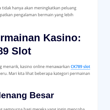
a tidak hanya akan meningkatkan peluang
apatkan pengalaman bermain yang lebih
Permainan Kasino:
89 Slot
ng menarik, kasino online menawarkan
CK789 slot
eru. Mari kita lihat beberapa kategori permainan
Menang Besar
ng sempurna bagi mereka yang ingin mencoba