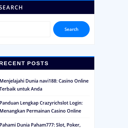
SEARCH
Search
RECENT POSTS
Menjelajahi Dunia navi188: Casino Online
Terbaik untuk Anda
Panduan Lengkap Crazyrichslot Login:
Menangkan Permainan Casino Online
Pahami Dunia Paham777: Slot, Poker,