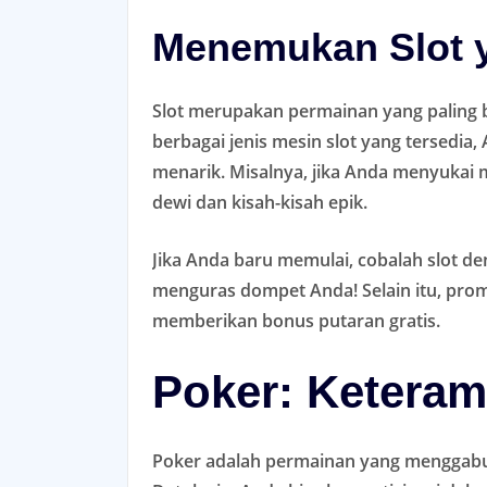
Menemukan Slot 
Slot merupakan permainan yang paling 
berbagai jenis mesin slot yang tersed
menarik. Misalnya, jika Anda menyukai m
dewi dan kisah-kisah epik.
Jika Anda baru memulai, cobalah slot de
menguras dompet Anda!
Selain itu, pro
memberikan bonus putaran gratis.
Poker: Keteram
Poker adalah permainan yang menggabu