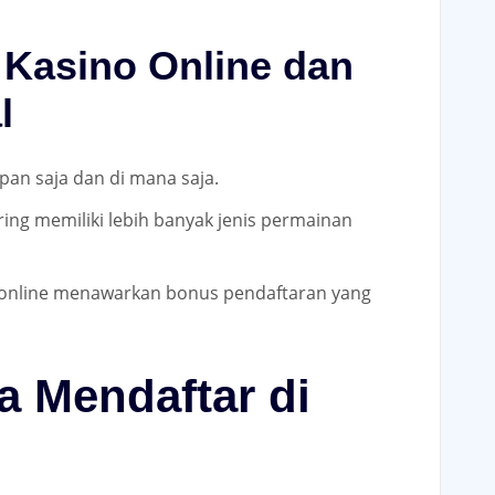
 Kasino Online dan
l
an saja dan di mana saja.
ring memiliki lebih banyak jenis permainan
online menawarkan bonus pendaftaran yang
 Mendaftar di