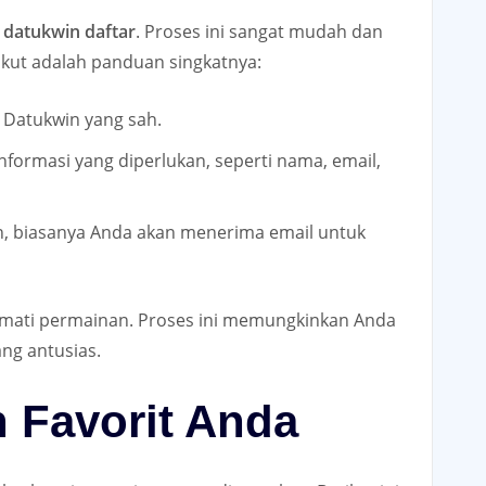
h
datukwin daftar
. Proses ini sangat mudah dan
kut adalah panduan singkatnya:
 Datukwin yang sah.
nformasi yang diperlukan, seperti nama, email,
n, biasanya Anda akan menerima email untuk
ikmati permainan. Proses ini memungkinkan Anda
ng antusias.
n Favorit Anda