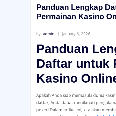
Panduan Lengkap Dat
Permainan Kasino On
by
admin
January 6, 2026
Panduan Len
Daftar untuk
Kasino Onlin
Apakah Anda siap memasuki dunia kasi
daftar
, Anda dapat menikmati pengalama
poker! Dalam artikel ini, kita akan me