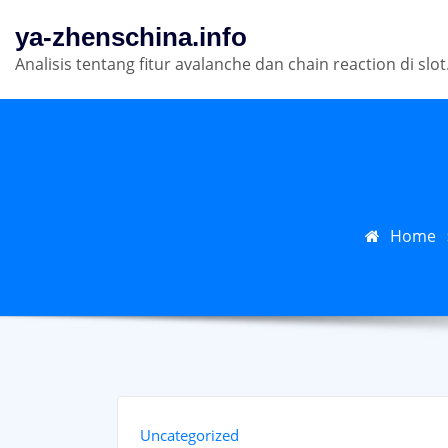
Skip
ya-zhenschina.info
to
Analisis tentang fitur avalanche dan chain reaction di slot
content
Home
Uncategorized