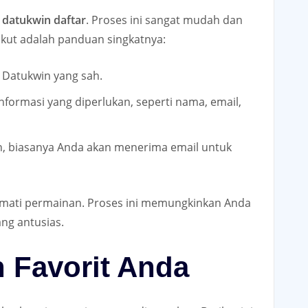
h
datukwin daftar
. Proses ini sangat mudah dan
kut adalah panduan singkatnya:
 Datukwin yang sah.
nformasi yang diperlukan, seperti nama, email,
n, biasanya Anda akan menerima email untuk
ikmati permainan. Proses ini memungkinkan Anda
ng antusias.
n Favorit Anda