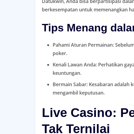
Datukwin, Anda bisa berpartisipasi da
berkesempatan untuk memenangkan had
Tips Menang dal
Pahami Aturan Permainan:
Sebelum 
poker.
Kenali Lawan Anda:
Perhatikan gay
keuntungan.
Bermain Sabar:
Kesabaran adalah k
mengambil keputusan.
Live Casino: 
Tak Ternilai