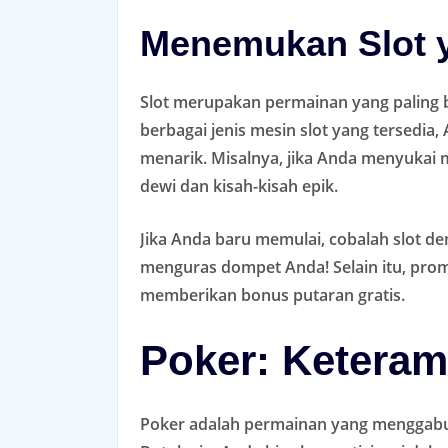
Menemukan Slot 
Slot merupakan permainan yang paling 
berbagai jenis mesin slot yang tersed
menarik. Misalnya, jika Anda menyukai m
dewi dan kisah-kisah epik.
Jika Anda baru memulai, cobalah slot de
menguras dompet Anda!
Selain itu, pro
memberikan bonus putaran gratis.
Poker: Keteram
Poker adalah permainan yang menggabu