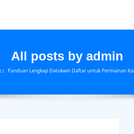
.
All posts by admin
Panduan Lengkap Datukwin Daftar untuk Permainan Kas