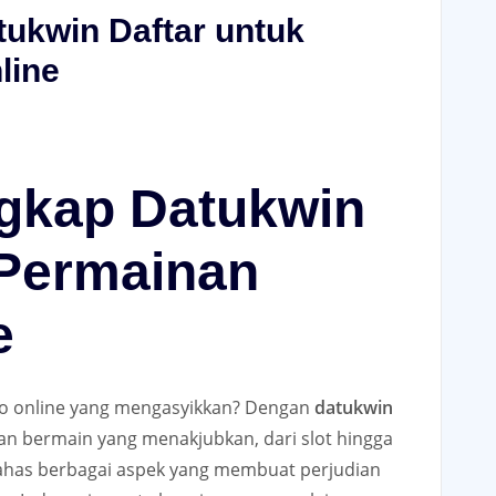
ukwin Daftar untuk
line
gkap Datukwin
 Permainan
e
no online yang mengasyikkan? Dengan
datukwin
n bermain yang menakjubkan, dari slot hingga
mbahas berbagai aspek yang membuat perjudian